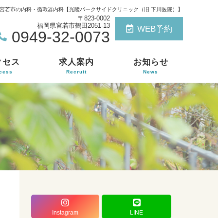
｜宮若市の内科・循環器内科【光陵パークサイドクリニック（旧 下川医院）】
〒823-0002
福岡県宮若市鶴田2051-13
WEB予約
0949-32-0073
クセス
求人案内
お知らせ
cess
Recruit
News
）
Instagram
LINE