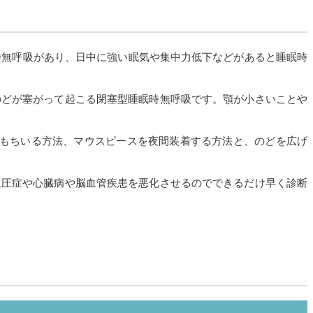
時無呼吸があり、日中に強い眠気や集中力低下などがあると睡眠時
のどが塞がって起こる閉塞型睡眠時無呼吸です。顎が小さいことや
をもちいる方法、マウスピースを夜間装着する方法と、のどを広げ
血圧症や心臓病や脳血管疾患を悪化させるのでできるだけ早く診断