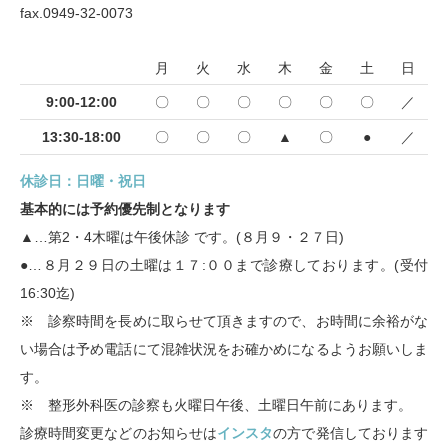
fax.0949-32-0073
月
火
水
木
金
土
日
9:00-12:00
〇
〇
〇
〇
〇
〇
／
13:30-18:00
〇
〇
〇
▲
〇
●
／
休診日：日曜・祝日
基本的には予約優先制となります
▲…第2・4木曜は午後休診 です。(８月９・２７日)
●…８月２９日の土曜は１７:００まで診療しております。(受付
16:30迄)
※ 診察時間を長めに取らせて頂きますので、お時間に余裕がな
い場合は予め電話にて混雑状況をお確かめになるようお願いしま
す。
※ 整形外科医の診察も火曜日午後、土曜日午前にあります。
診療時間変更などのお知らせは
インスタ
の方で発信しております