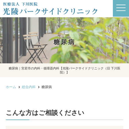
t
o
g
g
l
e
n
a
糖尿病
v
i
g
a
t
i
o
糖尿病｜宮若市の内科・循環器内科【光陵パークサイドクリニック（旧 下川医
n
院）】
ホーム
総合内科
糖尿病
こんな方はご相談ください