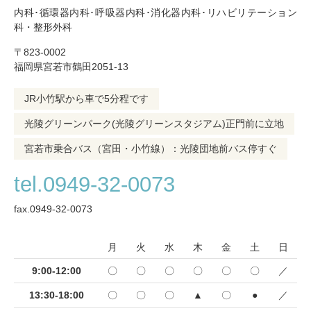
内科･循環器内科･呼吸器内科･消化器内科･リハビリテーション
科・整形外科
〒823-0002
福岡県宮若市鶴田2051-13
JR小竹駅から車で5分程です
光陵グリーンパーク(光陵グリーンスタジアム)正門前に立地
宮若市乗合バス（宮田・小竹線）：光陵団地前バス停すぐ
tel.0949-32-0073
fax.0949-32-0073
月
火
水
木
金
土
日
9:00-12:00
〇
〇
〇
〇
〇
〇
／
13:30-18:00
〇
〇
〇
▲
〇
●
／