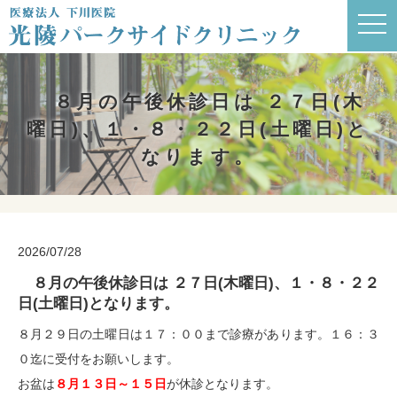
t
o
g
g
l
e
８月の午後休診日は ２７日(木
n
a
曜日)、１・８・２２日(土曜日)と
v
i
なります。
g
a
t
i
o
n
2026/07/28
８月の午後休診日は ２７日(木曜日)、１・８・２２
日(土曜日)となります。
８月２９日の土曜日は１７：００まで診療があります。１６：３
０迄に受付をお願いします。
お盆は
８月１３日～１５日
が休診となります。